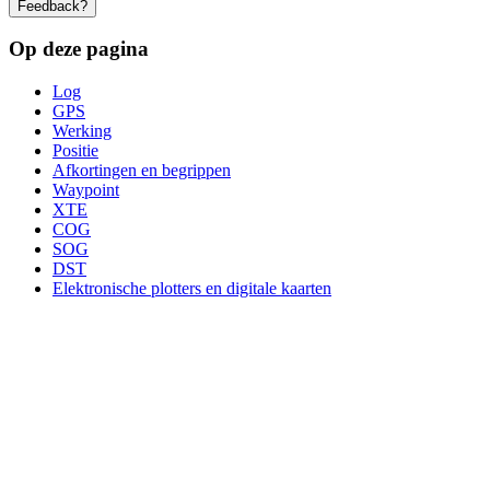
Feedback?
Op deze pagina
Log
GPS
Werking
Positie
Afkortingen en begrippen
Waypoint
XTE
COG
SOG
DST
Elektronische plotters en digitale kaarten