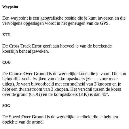
Waypoint
Een waypoint is een geografische positie die je kunt invoeren en die
vervolgens opgeslagen wordt in het geheugen van de GPS.
XTE
De Cross Track Error geeft aan hoeveel je van de berekende
koerslijn bent afgeweken.
COG
De
C
ourse
O
ver
G
round is de werkelijke koers die je vaart. Die kan
behoorlijk veel afwijken van de kompaskoers (zie .... voor meer
uitleg). Je vaart bijvoorbeeld met een snelheid van 3 knopen en je
hebt een dwarsstroom van 3 knopen. Het verschil tussen de koers
over de grond (COG) en de kompaskoers (KK) is dan 45°.
SOG
De
S
peed
O
ver
G
round is de werkelijke snelheid die je hebt ten
opzichte van de grond.