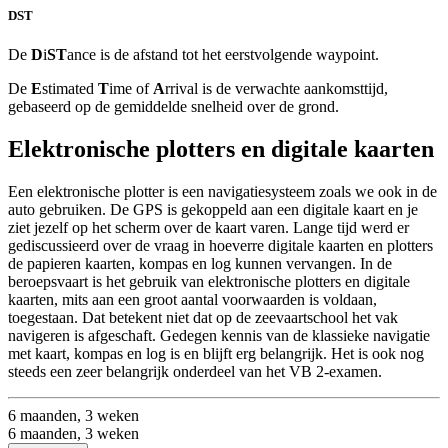
DST
De
D
i
ST
ance is de afstand tot het eerstvolgende waypoint.
De
E
stimated
T
ime of
A
rrival is de verwachte aankomsttijd,
gebaseerd op de gemiddelde snelheid over de grond.
Elektronische plotters en digitale kaarten
Een elektronische plotter is een navigatiesysteem zoals we ook in de
auto gebruiken. De GPS is gekoppeld aan een digitale kaart en je
ziet jezelf op het scherm over de kaart varen. Lange tijd werd er
gediscussieerd over de vraag in hoeverre digitale kaarten en plotters
de papieren kaarten, kompas en log kunnen vervangen. In de
beroepsvaart is het gebruik van elektronische plotters en digitale
kaarten, mits aan een groot aantal voorwaarden is voldaan,
toegestaan. Dat betekent niet dat op de zeevaartschool het vak
navigeren is afgeschaft. Gedegen kennis van de klassieke navigatie
met kaart, kompas en log is en blijft erg belangrijk. Het is ook nog
steeds een zeer belangrijk onderdeel van het VB 2-examen.
6 maanden, 3 weken
6 maanden, 3 weken