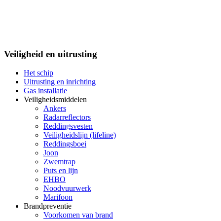
Veiligheid en uitrusting
Het schip
Uitrusting en inrichting
Gas installatie
Veiligheidsmiddelen
Ankers
Radarreflectors
Reddingsvesten
Veiligheidslijn (lifeline)
Reddingsboei
Joon
Zwemtrap
Puts en lijn
EHBO
Noodvuurwerk
Marifoon
Brandpreventie
Voorkomen van brand