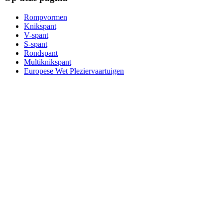
Rompvormen
Knikspant
V-spant
S-spant
Rondspant
Multiknikspant
Europese Wet Pleziervaartuigen