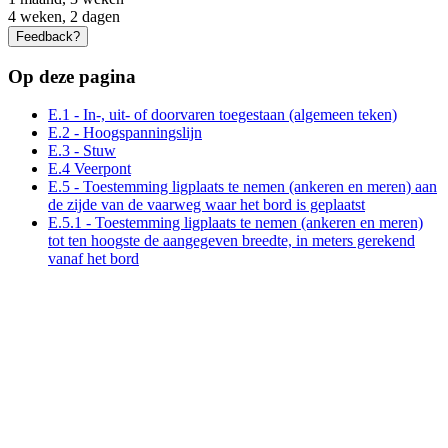
4 weken, 2 dagen
Feedback?
Op deze pagina
E.1 - In-, uit- of doorvaren toegestaan (algemeen teken)
E.2 - Hoogspanningslijn
E.3 - Stuw
E.4 Veerpont
E.5 - Toestemming ligplaats te nemen (ankeren en meren) aan
de zijde van de vaarweg waar het bord is geplaatst
E.5.1 - Toestemming ligplaats te nemen (ankeren en meren)
tot ten hoogste de aangegeven breedte, in meters gerekend
vanaf het bord